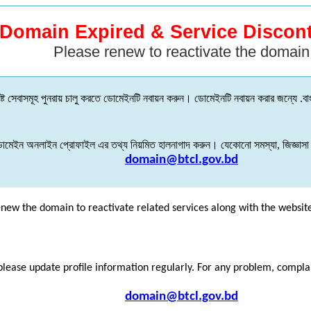
Domain Expired & Service Discon
Please renew to reactivate the domain
্ট
সেবাসমূহ
পুনরায়
চালু
করতে
ডোমেইনটি
নবায়ন
করুন
।
ডোমেইনটি
নবায়ন
করার
জন্যে
.
বা
োমেইন
অনলাইন
প্রোফাইল
এর
তথ্য
নিয়মিত
হালনাগাদ
করুন
।
যেকোনো
সমস্যা
,
জিজ্ঞাসা
domain@btcl.gov.bd
enew the domain to reactivate related services along with the websit
please update profile information regularly. For any problem, compl
domain@btcl.gov.bd