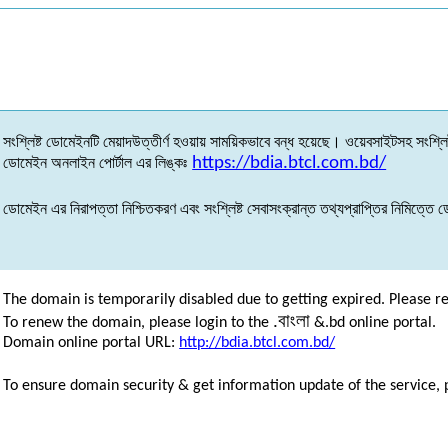
সংশ্লিষ্ট
ডোমেইনটি
মেয়াদউত্তীর্ণ
হওয়ায়
সাময়িকভাবে
বন্ধ
হয়েছে
।
ওয়েবসাইটসহ
সংশ্লিষ
ডোমেইন
অনলাইন
পোর্টাল
এর
লিঙ্কঃ
https://bdia.btcl.com.bd/
ডোমেইন
এর
নিরাপত্তা
নিশ্চিতকরণ
এবং
সংশ্লিষ্ট
সেবাসংক্রান্ত
তথ্যপ্রাপ্তির
নিমিত্তে
ড
The domain is temporarily disabled due to getting expired. Please r
.
বাংলা
To renew the domain, please login to the
&.bd online portal.
Domain online portal URL:
http://bdia.btcl.com.bd/
To ensure domain security & get information update of the service, 