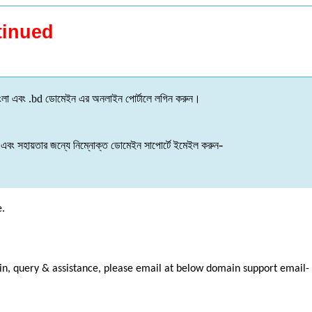
tinued
ংলা
এবং
.bd
ডোমেইন
এর
অনলাইন
পোর্টালে
লগিন
করুন
।
-
এবং
সহায়তার
জন্যে
নিম্নোক্ত
ডোমেইন
সাপোর্টে
ইমেইল
করুন
e.
ain, query & assistance, please email at below domain support email-