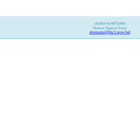
ডোমেইন সাপোর্ট ইমেইল
Domain Support Email
domain@btcl.gov.bd