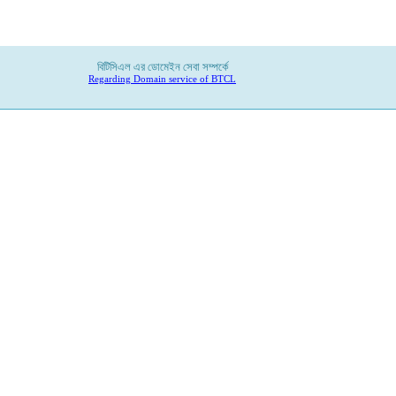
বিটিসিএল
এর
ডোমেইন
সেবা
সম্পর্কে
Regarding Domain service of BTCL